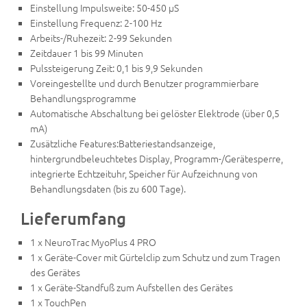
Einstellung Impulsweite: 50-450 µS
Einstellung Frequenz: 2-100 Hz
Arbeits-/Ruhezeit: 2-99 Sekunden
Zeitdauer 1 bis 99 Minuten
Pulssteigerung Zeit: 0,1 bis 9,9 Sekunden
Voreingestellte und durch Benutzer programmierbare
Behandlungsprogramme
Automatische Abschaltung bei gelöster Elektrode (über 0,5
mA)
Zusätzliche Features:Batteriestandsanzeige,
hintergrundbeleuchtetes Display, Programm-/Gerätesperre,
integrierte Echtzeituhr, Speicher für Aufzeichnung von
Behandlungsdaten (bis zu 600 Tage).
Lieferumfang
1 x NeuroTrac MyoPlus 4 PRO
1 x Geräte-Cover mit Gürtelclip zum Schutz und zum Tragen
des Gerätes
1 x Geräte-Standfuß zum Aufstellen des Gerätes
1 x TouchPen