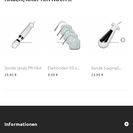
Sonde (anal) PR-06A
Elektroden 50 x...
Sonde (vaginal)...
29,90 €
8,49 €
24,90 €
Informationen