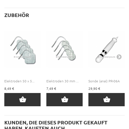
ZUBEHÖR
Elektroden 50 x 5...
Elektroden 30 mm ...
Sonde (anal) PR-06A
8,49 €
7,49 €
29,90 €
KUNDEN, DIE DIESES PRODUKT GEKAUFT
HABEN, KAUFTEN AUCH ...