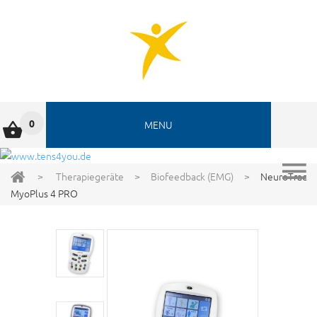
0
MENU
>
Therapiegeräte
>
Biofeedback (EMG)
>
NeuroTrac
MyoPlus 4 PRO