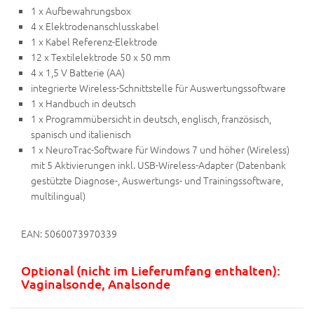
1 x Aufbewahrungsbox
4 x Elektrodenanschlusskabel
1 x Kabel Referenz-Elektrode
12 x Textilelektrode 50 x 50 mm
4 x 1,5 V Batterie (AA)
integrierte Wireless-Schnittstelle für Auswertungssoftware
1 x Handbuch in deutsch
1 x Programmübersicht in deutsch, englisch, französisch,
spanisch und italienisch
1 x NeuroTrac-Software für Windows 7 und höher (Wireless)
mit 5 Aktivierungen inkl. USB-Wireless-Adapter (Datenbank
gestützte Diagnose-, Auswertungs- und Trainingssoftware,
multilingual)
EAN: 5060073970339
Optional (nicht im Lieferumfang enthalten):
Vaginalsonde, Analsonde