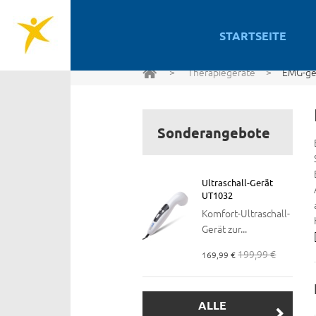
STARTSEITE
>
Therapiegeräte
>
EMG-get
Sonderangebote
Ultraschall-Gerät
UT1032
Komfort-Ultraschall-
Gerät zur...
199,99 €
169,99 €
ALLE