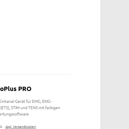
oPlus PRO
 Einkanal-Gerät für EMG, EMG-
 (ETS), STIM und TENS mit farbigen
wertungssoftware
St.
zzgl. Versandkosten