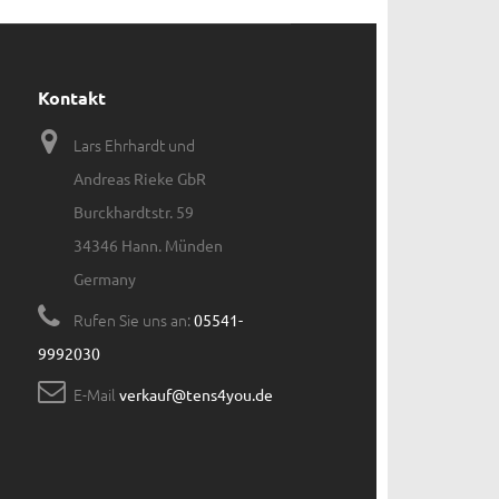
Kontakt
Lars Ehrhardt und
Andreas Rieke GbR
Burckhardtstr. 59
34346 Hann. Münden
Germany
Rufen Sie uns an:
05541-
9992030
E-Mail
verkauf@tens4you.de