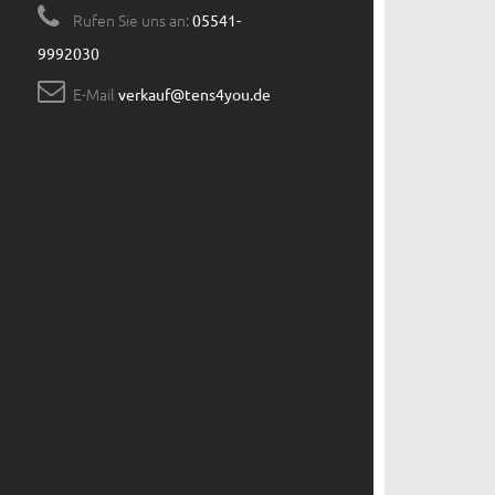
Rufen Sie uns an:
05541-
9992030
E-Mail
verkauf@tens4you.de