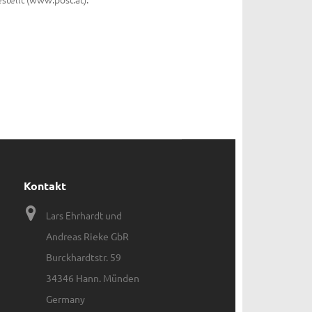
Kontakt
Lars Ehrhardt und
Andreas Rieke GbR
Burckhardtstr. 59
34346 Hann. Münden
Germany