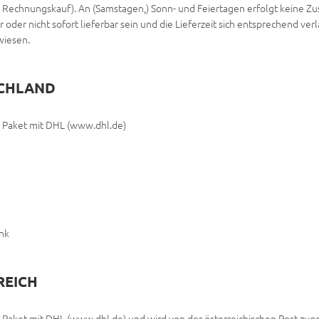
Rechnungskauf). An (Samstagen,) Sonn- und Feiertagen erfolgt keine Zuste
oder nicht sofort lieferbar sein und die Lieferzeit sich entsprechend verl
wiesen.
SCHLAND
ls Paket mit DHL (www.dhl.de)
nk
REICH
s Paket mit DHL (www.dhl.de) und wird von der österreichischen Post zuge