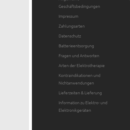
Geschäftsbedingungen
Impressum
Zahlungsarten
Datenschutz
Batterieentsorgung
Fragen und Antworten
Arten der Elektrotherapie
Kontraindikationen und
Nichtanwendungen
Lieferzeiten & Lieferung
Information zu Elektro- und
Elektronikgeräten