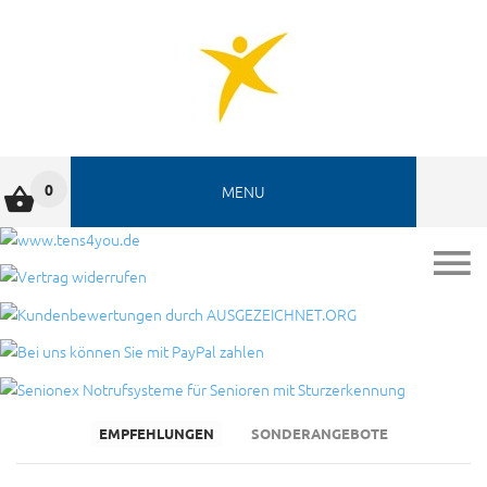
0
MENU
Biofeedback-Therapiegeräte für Elektromyographie (EMG)
und/oder getriggerte Muskelstimulation (ETS)
EMPFEHLUNGEN
SONDERANGEBOTE