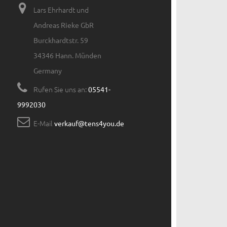
Lars Ehrhardt und
Andreas Rieke GbR
Burckhardtstr. 59
34346 Hann. Münden
Germany
Rufen Sie uns an:
05541-
9992030
E-Mail
verkauf@tens4you.de