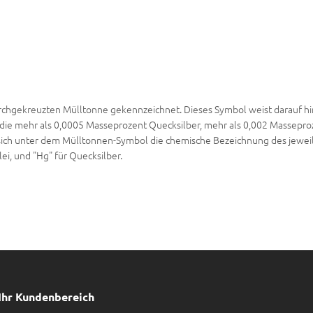
rchgekreuzten Mülltonne gekennzeichnet. Dieses Symbol weist darauf hin
 die mehr als 0,0005 Masseprozent Quecksilber, mehr als 0,002 Massepr
sich unter dem Mülltonnen-Symbol die chemische Bezeichnung des jeweil
lei, und "Hg" für Quecksilber.
Ihr Kundenbereich