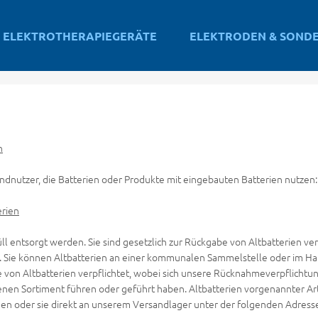
ELEKTROTHERAPIEGERÄTE
ELEKTRODEN & SOND
n
Endnutzer, die Batterien oder Produkte mit eingebauten Batterien nutzen
erien
l entsorgt werden. Sie sind gesetzlich zur Rückgabe von Altbatterien ver
 Sie können Altbatterien an einer kommunalen Sammelstelle oder im Hand
von Altbatterien verpflichtet, wobei sich unsere Rücknahmeverpflichtung
genen Sortiment führen oder geführt haben. Altbatterien vorgenannter A
den oder sie direkt an unserem Versandlager unter der folgenden Adress