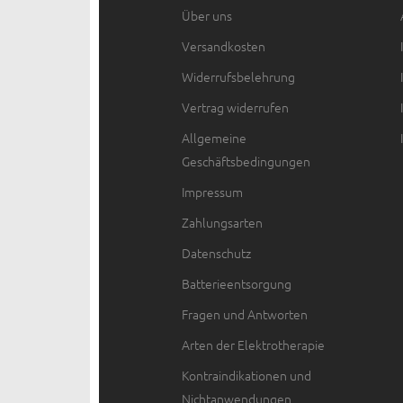
Über uns
Versandkosten
Widerrufsbelehrung
Vertrag widerrufen
Allgemeine
Geschäftsbedingungen
Impressum
Zahlungsarten
Datenschutz
Batterieentsorgung
Fragen und Antworten
Arten der Elektrotherapie
Kontraindikationen und
Nichtanwendungen