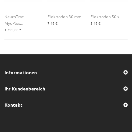
NeuroTrac
Elektroden 30 mm...
Elektroden 50 x...
MyoPlus...
7,49 €
8,49 €
1 399,00 €
Informationen
Ihr Kundenbereich
Kontakt